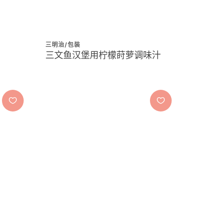
三明治/包装
三文鱼汉堡用柠檬莳萝调味汁