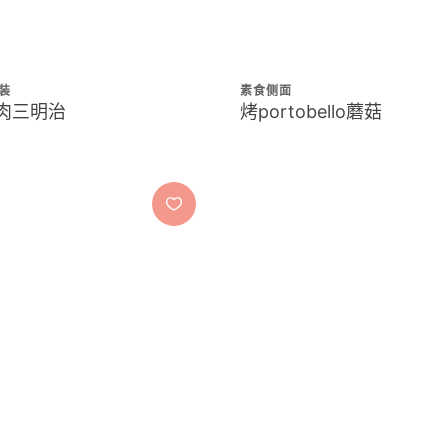
装
素食侧面
肉三明治
烤portobello蘑菇