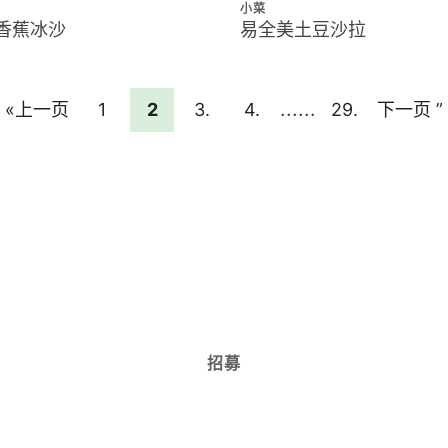
小菜
香蕉冰沙
易全美土豆沙拉
缺
......
去
转
转
转
转
转
去
«
上一页
1
2
3.
4.
29.
下一页 ”
少
到
到
到
到
到
临
页
页
页
页
时
页
页
面
面
面
面
面
面
招募