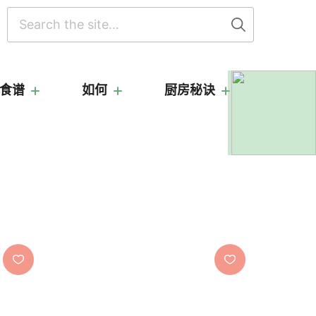
搜
索
食谱
如何
厨房秘诀