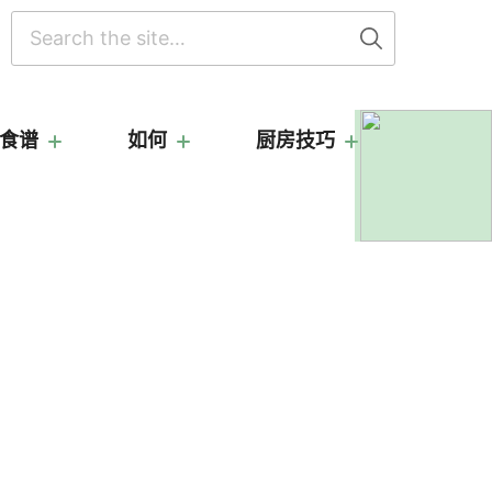
搜
索
食谱
如何
厨房技巧
主
工
具
条