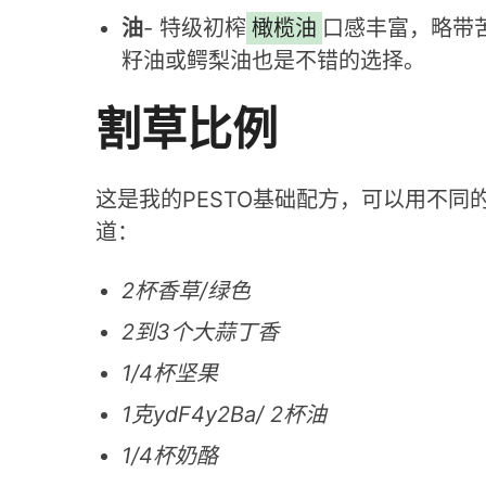
油
- 特级初榨
橄榄油
口感丰富，略带
籽油或鳄梨油也是不错的选择。
割草比例
这是我的PESTO基础配方，可以用不
道：
2杯香草/绿色
2到3个大蒜丁香
1/4杯坚果
1克ydF4y2Ba
/ 2杯油
1/4杯奶酪