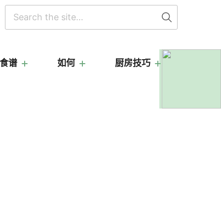
搜
索
食谱
如何
厨房技巧
主
要
侧
边
栏