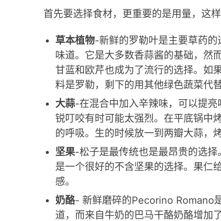
首先要选择食材，更重要的是用量，这样
草本植物
-新鲜的罗勒叶是主要草药的
味道。它是大多数香蒜酱的基础，然
甘蓝和欧芹也成为了流行的选择。如果
料是罗勒，剩下的用其他绿色蔬菜代
大蒜
-在混合中加入辛辣味，可以提亮
锐叮咬有时可能太强烈。在平底锅中
的呼吸。生的时候放一到两瓣大蒜，
坚果
-松子是最传统也是最昂贵的选择
是一个很好的不含坚果的选择。果仁
感。
奶酪
- 新鲜磨碎的Pecorino Ro
道，而来自牛奶的巴马干酪奶酪增加