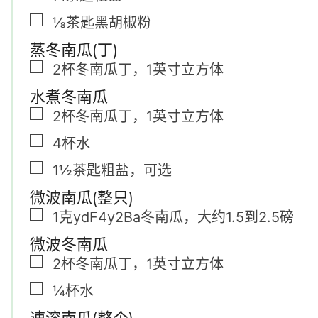
▢
⅛
茶匙
黑胡椒粉
蒸冬南瓜(丁)
▢
2
杯
冬南瓜丁
，
1英寸立方体
水煮冬南瓜
▢
2
杯
冬南瓜丁
，
1英寸立方体
▢
4
杯
水
▢
1½
茶匙
粗盐
，
可选
微波南瓜(整只)
▢
1克ydF4y2Ba
冬南瓜
，
大约1.5到2.5磅
微波冬南瓜
▢
2
杯
冬南瓜丁
，
1英寸立方体
▢
¼
杯
水
速溶南瓜(整个)