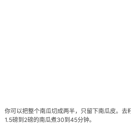
你可以把整个南瓜切成两半，只留下南瓜皮。去
1.5磅到2磅的南瓜煮30到45分钟。