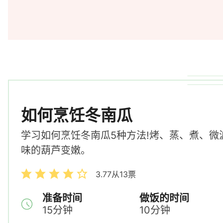
如何烹饪冬南瓜
学习如何烹饪冬南瓜5种方法!烤、蒸、煮、微
味的葫芦变嫩。
3.77
从
13
票
准备时间
做饭的时间
15
分钟
10
分钟