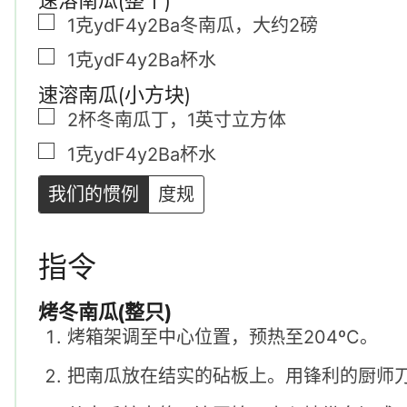
▢
1克ydF4y2Ba
冬南瓜
，
大约2磅
▢
1克ydF4y2Ba
杯
水
速溶南瓜(小方块)
▢
2
杯
冬南瓜丁
，
1英寸立方体
▢
1克ydF4y2Ba
杯
水
我们的惯例
度规
指令
烤冬南瓜(整只)
烤箱架调至中心位置，预热至204ºC。
把南瓜放在结实的砧板上。用锋利的厨师