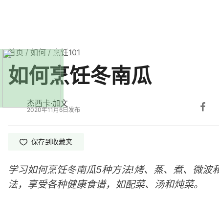
首页
/
如何
/
烹饪101
如何烹饪冬南瓜
杰西卡·加文
2020年11月6日发布
保存
到收藏夹
学习如何烹饪冬南瓜5种方法!烤、蒸、煮、微波
法，享受各种健康食谱，如配菜、汤和炖菜。