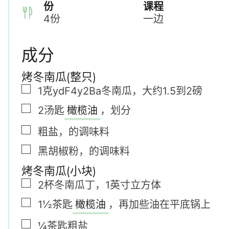
份
课程
4
份
一边
成分
烤冬南瓜(整只)
▢
1克ydF4y2Ba
冬南瓜
，
大约1.5到2磅
▢
2
汤匙
橄榄油
，
划分
▢
粗盐
，
的调味料
▢
黑胡椒粉
，
的调味料
烤冬南瓜(小块)
▢
2
杯
冬南瓜丁
，
1英寸立方体
▢
1½
茶匙
橄榄油
，
再加些油在平底锅上
▢
¼
茶匙
粗盐