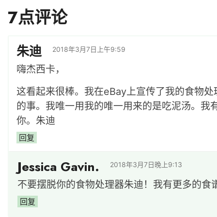
读
7点评论
者
朱迪
2018年3月7日上午9:59
互
嗨杰西卡，
动
这看起来很棒。我在eBay上宣传了我的食物
的事。我唯一用我的唯一用来的是吃泥汤。我
你。朱迪
回复
Jessica Gavin.
2018年3月7日晚上9:13
不要摆脱你的食物处理器朱迪！我有更多的食
回复