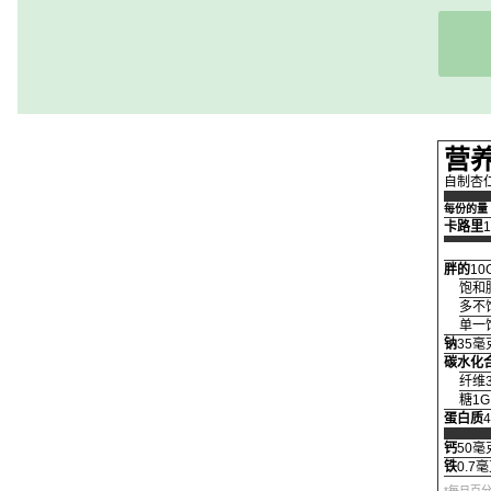
营
自制杏
每份的量
卡路里
1
胖的
10
饱和脂
多不饱
单一饱
钠
35毫
碳水化
纤维
糖1G
蛋白质
钙
50毫
铁
0.7
*每日百