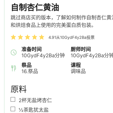
自制杏仁黄油
跳过商店买的版本，了解如何制作自制杏仁黄
和烘焙食品上使用的完美蛋白质包装。
4.91
从
10GydF4y2Ba
投票
准备时间
厨师时间
10GydF4y2Ba
分钟
10GydF4y2Ba
分
祭品
课程
16.
祭品
调味品
原料
▢
2
杯
无盐烤杏仁
▢
½
茶匙
犹太盐