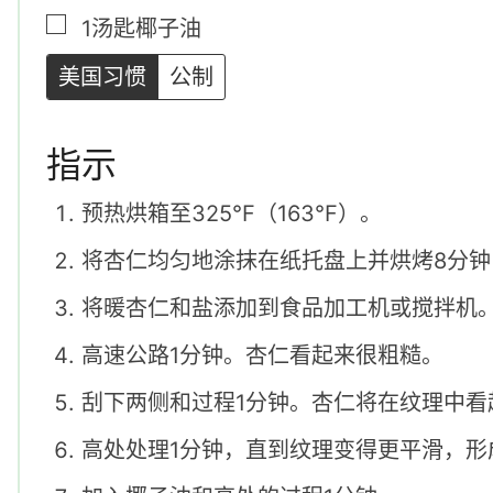
▢
1
汤匙
椰子油
美国习惯
公制
指示
预热烘箱至325°F（163°F）。
将杏仁均匀地涂抹在纸托盘上并烘烤8分钟
将暖杏仁和盐添加到食品加工机或搅拌机
高速公路1分钟。杏仁看起来很粗糙。
刮下两侧和过程1分钟。杏仁将在纹理中看
高处处理1分钟，直到纹理变得更平滑，形