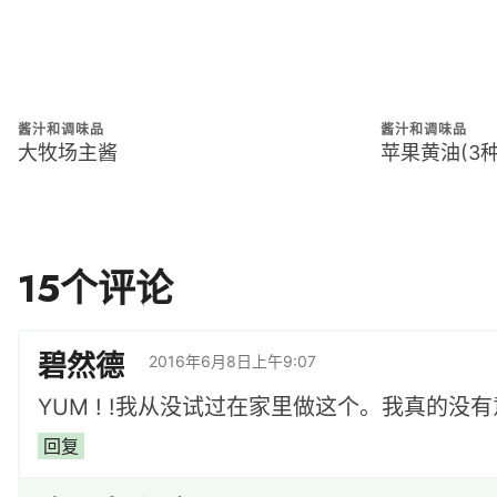
酱汁和调味品
酱汁和调味品
大牧场主酱
苹果黄油(3种
读
15个评论
者
碧然德
2016年6月8日上午9:07
互
YUM ! !我从没试过在家里做这个。我真的没
动
回复