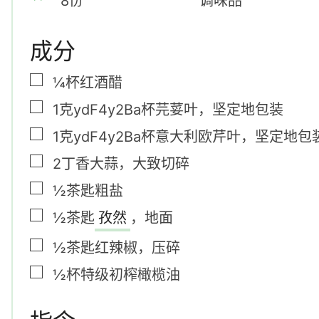
8
份
调味品
成分
▢
¼
杯
红酒醋
▢
1克ydF4y2Ba
杯
芫荽叶
，
坚定地包装
▢
1克ydF4y2Ba
杯
意大利欧芹叶
，
坚定地包
▢
2
丁香
大蒜
，
大致切碎
▢
½
茶匙
粗盐
▢
½
茶匙
孜然
，
地面
▢
½
茶匙
红辣椒
，
压碎
▢
½
杯
特级初榨橄榄油