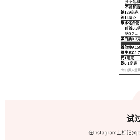
多不饱和
不饱和脂
钠
129毫克
钾
14毫克
碳水化合物
纤维0.3
糖0.2克
蛋白质
0.3
维他命A
1
维生素C
1.
钙
1毫克
铁
0.1毫克
*每日摄入量
试
在Instagram上标记@j