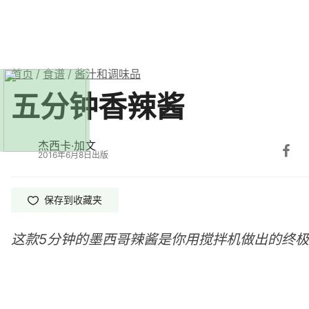
首页
/
食谱
/
酱汁和调味品
五分钟香辣酱
杰西卡·加文
2016年6月8日出版
保存
到收藏夹
这款5分钟的墨西哥辣酱是你用搅拌机做出的终极