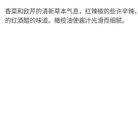
香菜和欧芹的清新草本气息，红辣椒的些许辛辣
的红酒醋的味道。橄榄油使酱汁光滑而细腻。