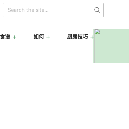
搜
索
食谱
如何
厨房技巧
主
要
侧
边
栏