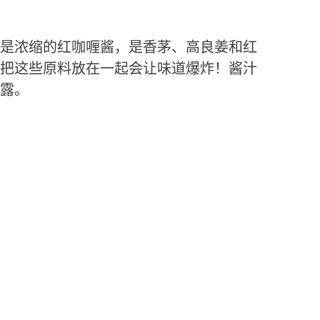
是浓缩的红咖喱酱，是香茅、高良姜和红
把这些原料放在一起会让味道爆炸！酱汁
露。