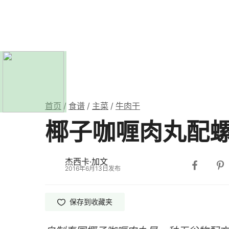
首页
/
食谱
/
主菜
/
牛肉干
椰子咖喱肉丸配
杰西卡·加文
2016年6月13日发布
保存
到收藏夹